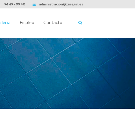
94 497 99 40
administracion@zeregin.es
lería
Empleo
Contacto