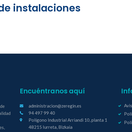
e instalaciones
Encuéntranos aquí
In
Avis
administracion@zeregin.es
 de
94 497 99 40
alidad
Polí
Polígono Industrial Arriandi 10, planta 1
Polí
48215 Iurreta, Bizkaia
es,